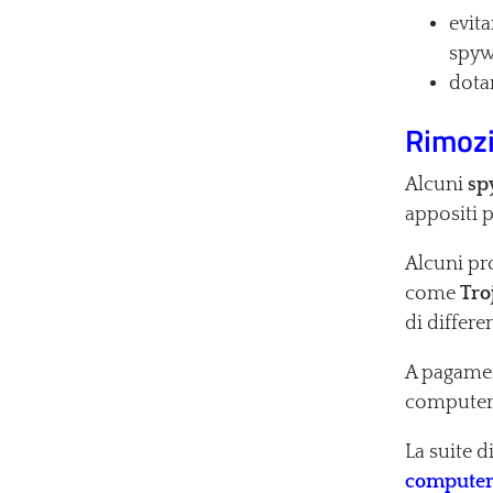
evita
spyw
dota
Rimoz
Alcuni
sp
appositi 
Alcuni p
come
Tro
di differ
A pagamen
computer 
La suite d
compute