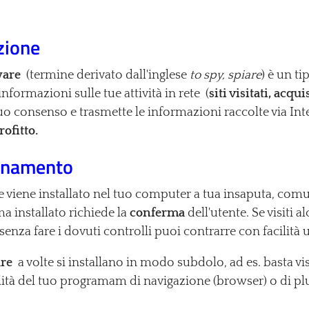
zione
are
(termine derivato dall'inglese
to spy, spiare
) è un t
informazioni sulle tue attività in rete (
siti visitati, acqui
tuo consenso e trasmette le informazioni raccolte via Int
rofitto.
onamento
re viene installato nel tuo computer a tua insaputa, co
 installato richiede la
conferma
dell'utente. Se visiti a
enza fare i dovuti controlli puoi contrarre con facilità
re
a volte si installano in modo subdolo, ad es. basta vi
ità del tuo programam di navigazione (browser) o di plugin