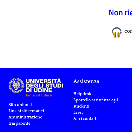
Non ri
con
Assistenza
Helpdesk
Sportello assistenza agli
Sito uniud.it
studenti
Link ai siti tematici
Esse3
Amministrazione
Altri contatti
trasparente