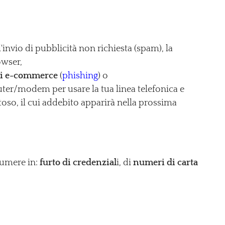
'invio di pubblicità non richiesta (spam), la
owser,
i di e-commerce
(
phishing
) o
er/modem per usare la tua linea telefonica e
toso, il cui addebito apparirà nella prossima
sumere in:
furto di credenzial
i, di
numeri di carta