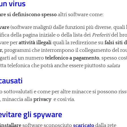
un virus
re si definiscono spesso
altri software come:
ware
(software maligni) dalle funzioni più diverse, quali l
ica della pagina iniziale o della lista dei
Preferiti
del br
ware per
attività illegali
quali la redirezione su
falsi sit
r,
programmi che interrompono il collegamento del rout
egarti ad un numero
telefonico a pagamento
, spesso cos
etta telefonica che potrà anche essere piuttosto
salata
causati
 sottovalutati e come per altre minacce si possono ris
o
, minaccia alla
privacy
e così via.
vitare gli spyware
installare
software sconosciuto
scaricato
dalla rete