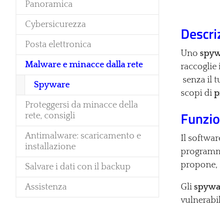
Panoramica
Cybersicurezza
Descri
Posta elettronica
Uno
spyw
Malware e minacce dalla rete
raccoglie 
senza il 
(current)
Spyware
scopi di
p
Proteggersi da minacce della
Funzi
rete, consigli
Antimalware: scaricamento e
Il softwa
installazione
programma
propone, s
Salvare i dati con il backup
Assistenza
Gli
spywa
vulnerabil