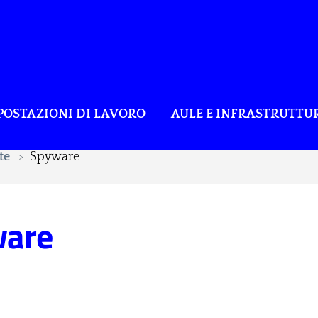
POSTAZIONI DI LAVORO
AULE E INFRASTRUTTU
te
Spyware
ware