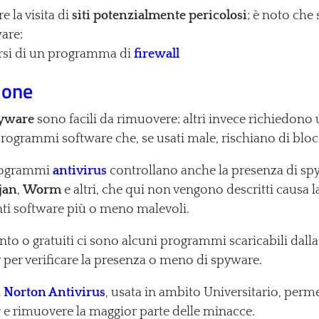
re la visita di
siti potenzialmente pericolosi
; è noto che si
are;
rsi di un programma di
firewall
ione
yware
sono facili da rimuovere; altri invece richiedono 
programmi software che, se usati male, rischiano di blo
rogrammi
antivirus
controllano anche la presenza di spy
jan
,
Worm
e altri, che qui non vengono descritti causa la
enti software più o meno malevoli.
to o gratuiti ci sono alcuni programmi scaricabili dalla
per verificare la presenza o meno di spyware.
i
Norton Antivirus
, usata in ambito Universitario, perm
r
e rimuovere la maggior parte delle minacce.