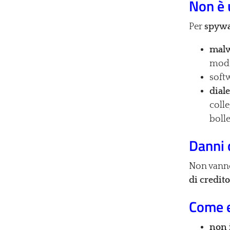
Non è 
Per
spywa
mal
modif
soft
diale
coll
boll
Danni 
Non vanno
di credit
Come e
non 