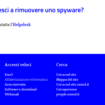
esci a rimuovere uno spyware?
tatta l'
Helpdesk
Accessi veloci
Cerca
Esse3
Cerca nel sito
Alfabetizzazione informatica
Mappa del sito
Area riservata
Cerca nel sito uniud.it
Software e download
Cercapersone
Webmail
people.uniud.it