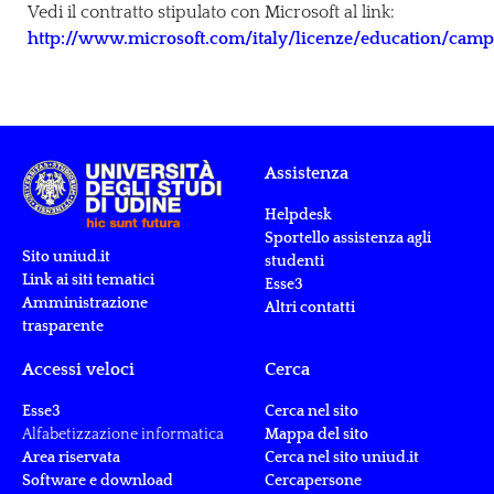
Vedi il contratto stipulato con Microsoft al link:
http://www.microsoft.com/italy/licenze/education/ca
Assistenza
Helpdesk
Sportello assistenza agli
Sito uniud.it
studenti
Link ai siti tematici
Esse3
Amministrazione
Altri contatti
trasparente
Accessi veloci
Cerca
Esse3
Cerca nel sito
Alfabetizzazione informatica
Mappa del sito
Area riservata
Cerca nel sito uniud.it
Software e download
Cercapersone