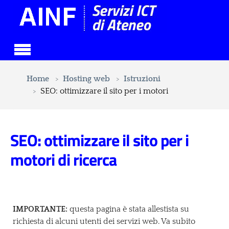
Skip to main content
You are here:
Home
Hosting web
Istruzioni
SEO: ottimizzare il sito per i motori
SEO: ottimizzare il sito per i
motori di ricerca
IMPORTANTE:
questa pagina è stata allestista su
richiesta di alcuni utenti dei servizi web. Va subito