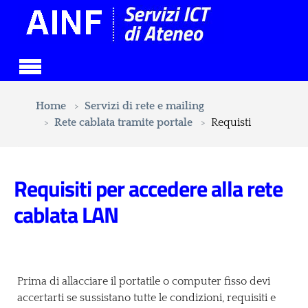
Skip to main content
You are here:
Home
Servizi di rete e mailing
Rete cablata tramite portale
Requisti
Requisiti per accedere alla rete
cablata LAN
Prima di allacciare il portatile o computer fisso devi
accertarti se sussistano tutte le condizioni, requisiti e